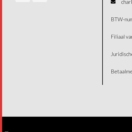
char
BTW-num
Filiaal v
Juridisch
Betaalm