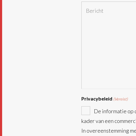
we
Bericht
u
helpen?
Privacybeleid
(Vereist)
De informatie op d
kader van een commerci
In overeenstemming me