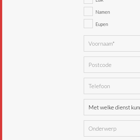
Namen
Eupen
Naam
(Vereist)
Eerste
Postcode
Telefoon
Met
welke
dienst
Onderwerp
kunnen