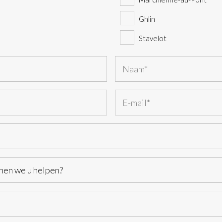
Ghlin
Stavelot
Last
E-
mailadres
(Vereist)