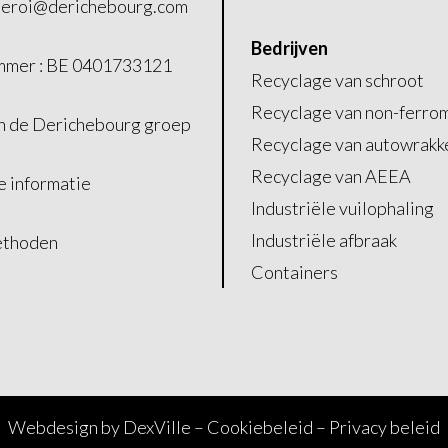
leroi@derichebourg.com
Bedrijven
mer : BE 0401733121
Recyclage van schroot
Recyclage van non-ferro
an de
Derichebourg groep
Recyclage van autowrakk
Recyclage van AEEA
e informatie
Industriële vuilophaling
Industriële afbraak
ethoden
Containers
Webdesign by
DexVille
–
Cookiebeleid
–
Privacy beleid