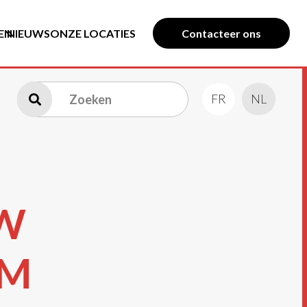
EN
NIEUWS
ONZE LOCATIES
Contacteer ons
FR
NL
UW
EM