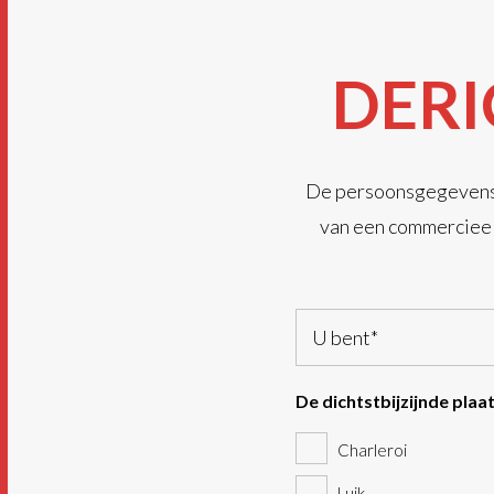
DER
De persoonsgegevens i
van een commercieel 
U
bent
(Vereist)
De dichtstbijzijnde plaa
Charleroi
Luik