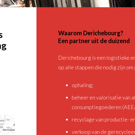
s
Waarom Derichebourg?
Een partner uit de duizend
ng
Derichebourg is een logistieke en
op alle stappen die nodig zijn om 
ophaling;
beheer en valorisatie van 
consumptiegoederen (AEEA,
recyclage van productie- en
verkoop van de gerecyclee