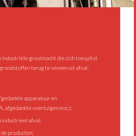
 industriële grootmacht die zich toespitst
grondstoffen terug te winnen uit afval:
afgedankte apparatuur en
 afgedankte voertuigen enz.);
 industrieel afval;
rde producten;