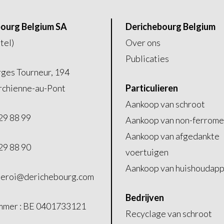
ourg Belgium SA
Derichebourg Belgium
tel)
Over ons
Publicaties
ges Tourneur, 194
chienne-au-Pont
Particulieren
Aankoop van schroot
29 88 99
Aankoop van non-ferrome
Aankoop van afgedankte
29 88 90
voertuigen
Aankoop van huishoudap
leroi@derichebourg.com
Bedrijven
mer : BE 0401733121
Recyclage van schroot