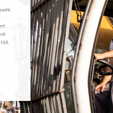
geacht
ert
uit
tijd,