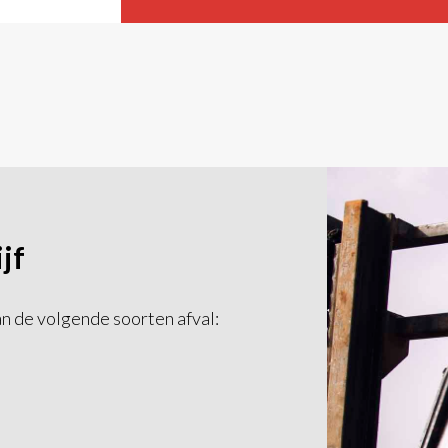
jf
an de volgende soorten afval: