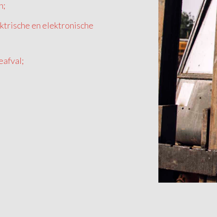
n;
ktrische en elektronische
eafval;