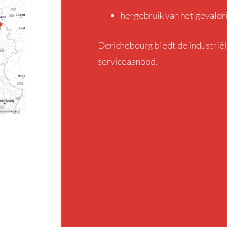
hergebruik van het gevalori
Derichebourg biedt de industrië
serviceaanbod.