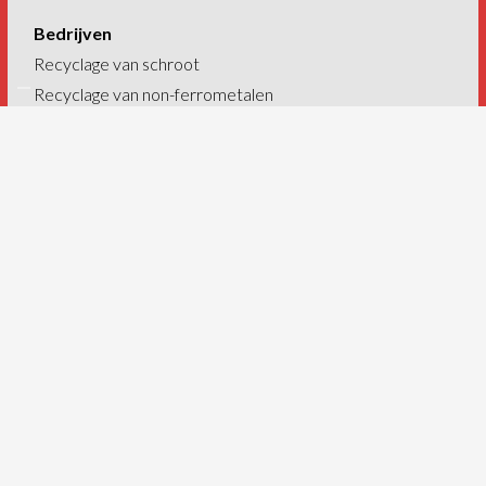
Bedrijven
Recyclage van schroot
Recyclage van non-ferrometalen
Recyclage van autowrakken
Recyclage van AEEA
Industriële vuilophaling
Industriële afbraak
Containers
Onze sites
Derichebourg België – Charleroi
Derichebourg België – Brussel
Derichebourg België – Luik
Cashmetal Marchienne-au-Pont
Cashmetal Brussel