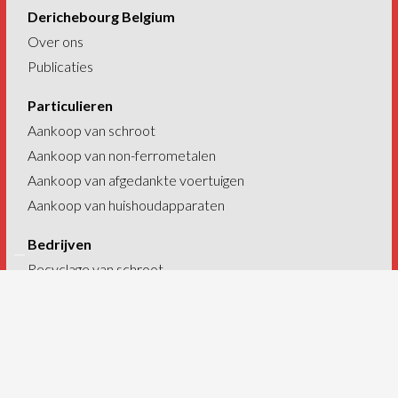
Derichebourg Belgium
Over ons
Publicaties
Particulieren
Aankoop van schroot
Aankoop van non-ferrometalen
Aankoop van afgedankte voertuigen
Aankoop van huishoudapparaten
Bedrijven
Recyclage van schroot
Recyclage van non-ferrometalen
Recyclage van autowrakken
Recyclage van AEEA
Industriële vuilophaling
Industriële afbraak