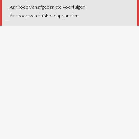
Aankoop van afgedankte voertuigen
Aankoop van huishoudapparaten
Bedrijven
Recyclage van schroot
Recyclage van non-ferrometalen
Recyclage van autowrakken
Recyclage van AEEA
Industriële vuilophaling
Industriële afbraak
Containers
Onze sites
Derichebourg België – Charleroi
Derichebourg België – Brussel
Derichebourg België – Luik