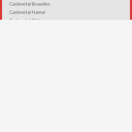
Cashmetal Bruxelles
Cashmetal Namur
Cashmetal Ghlin
Cashmetal Eupen
Cashmetal Stavelot
Webdesign by
DexVille
–
Politique de cookies
–
Politique