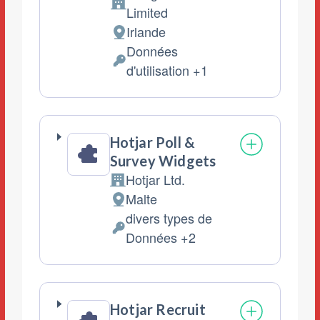
Entreprise:
Limited
Irlande
Lieu
Données
de
Données
d'utilisation +1
traitement
personnelles
:
traitées
:
Hotjar Poll &
Survey Widgets
Hotjar Ltd.
Entreprise:
Malte
Lieu
divers types de
de
Données
Données +2
traitement
personnelles
:
traitées
:
Hotjar Recruit