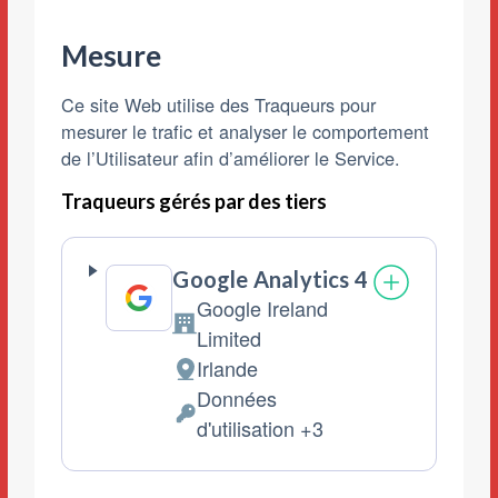
Mesure
Ce site Web utilise des Traqueurs pour
mesurer le trafic et analyser le comportement
de l’Utilisateur afin d’améliorer le Service.
Traqueurs gérés par des tiers
Google Analytics 4
Google Ireland
Entreprise:
Limited
Irlande
Lieu
Données
de
Données
d'utilisation +3
traitement
personnelles
:
traitées