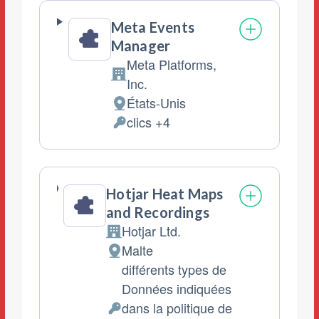
:
Meta Events
Manager
Meta Platforms,
Entreprise:
Inc.
États-Unis
Lieu
clics +4
de
Données
traitement
personnelles
:
traitées
:
Hotjar Heat Maps
and Recordings
Hotjar Ltd.
Entreprise:
Malte
Lieu
différents types de
de
Données indiquées
traitement
dans la politique de
:
Données