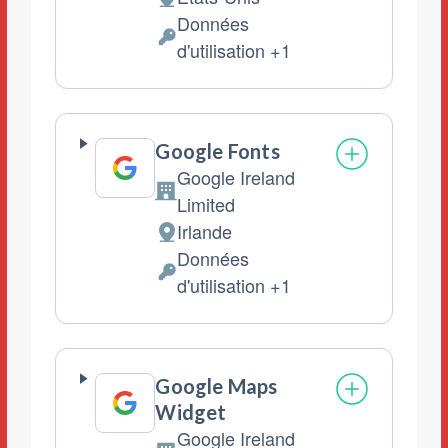
Lieu
Données
de
Données
d'utilisation +1
traitement
personnelles
:
traitées
:
Google Fonts
Google Ireland
Entreprise:
Limited
Irlande
Lieu
Données
de
Données
d'utilisation +1
traitement
personnelles
:
traitées
:
Google Maps
Widget
Google Ireland