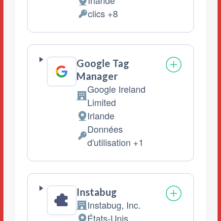
Irlande
Lieu
clics +8
de
Données
traitement
personnelles
:
traitées
:
Google Tag
Manager
Google Ireland
Entreprise:
Limited
Irlande
Lieu
Données
de
Données
d'utilisation +1
traitement
personnelles
:
traitées
:
Instabug
Instabug, Inc.
Entreprise:
États-Unis