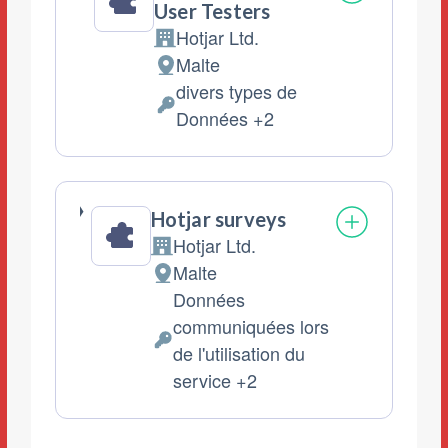
User Testers
Hotjar Ltd.
Entreprise:
Malte
Lieu
divers types de
de
Données
Données +2
traitement
personnelles
:
traitées
:
Hotjar surveys
Hotjar Ltd.
Entreprise:
Malte
Lieu
Données
de
communiquées lors
traitement
Données
de l'utilisation du
:
personnelles
service +2
traitées
: