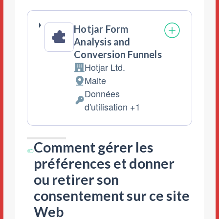
traitées
:
Hotjar Form
Analysis and
Conversion Funnels
Hotjar Ltd.
Entreprise:
Malte
Lieu
Données
de
Données
d'utilisation +1
traitement
personnelles
:
traitées
Comment gérer les
:
préférences et donner
ou retirer son
consentement sur ce site
Web