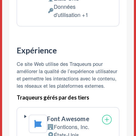
Lieu
Données
de
Données
d'utilisation +1
traitement
personnelles
:
traitées
:
Expérience
Ce site Web utilise des Traqueurs pour
améliorer la qualité de l’expérience utilisateur
et permettre les interactions avec le contenu,
les réseaux et les plateformes externes.
Traqueurs gérés par des tiers
Font Awesome
Fonticons, Inc.
Entreprise:
États-Unis