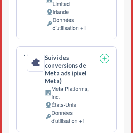
Entreprise:
Limited
Irlande
Lieu
Données
de
Données
d'utilisation +1
traitement
personnelles
:
traitées
:
Suivi des
conversions de
Meta ads (pixel
Meta)
Meta Platforms,
Entreprise:
Inc.
États-Unis
Lieu
Données
de
Données
d'utilisation +1
traitement
personnelles
: