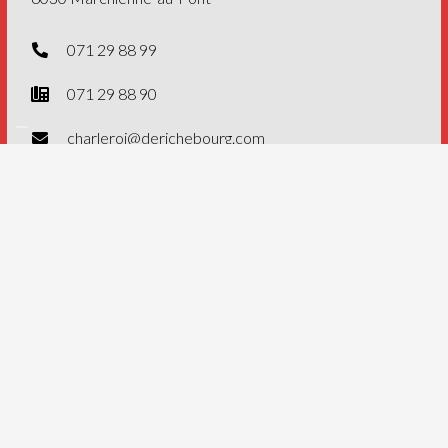
071 29 88 99
071 29 88 90
charleroi@derichebourg.com
N° Tva : BE 0401733121
Filiale de
groupe Derichebourg
Mentions légales
Méthodes de paiement
Derichebourg Belgium
Á propos
Publications