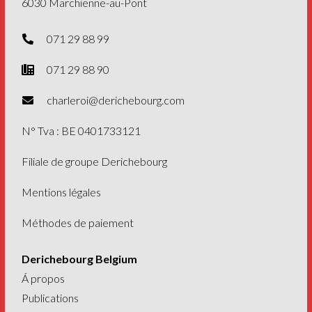
6030 Marchienne-au-Pont
071 29 88 99
071 29 88 90
charleroi@derichebourg.com
N° Tva : BE 0401733121
Filiale de
groupe Derichebourg
Mentions légales
Méthodes de paiement
Derichebourg Belgium
Á propos
Publications