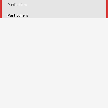
Publications
Particuliers
Achat de ferrailles
Achat de métaux non ferreux
Achat de véhicules hors d’usage (VHU)
Achat d’électroménagers
Entreprises
Recyclage de ferrailles
Recyclage de métaux non ferreux
Recyclage des VHU
Recyclage des D3E
Collecte de déchets
Démolition industrielle
Containers