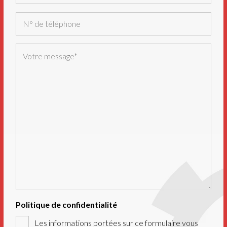
mailadres
(Nécessaire)
N°
de
téléphone
Votre
message
(Nécessaire)
Politique de confidentialité
Les informations portées sur ce formulaire vous