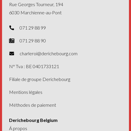
Rue Georges Tourneur, 194
6030 Marchienne-au-Pont
071 29 88 99
071 29 88 90
charleroi@derichebourg.com
N° Tva : BE 0401733121
Filiale de
groupe Derichebourg
Mentions légales
Méthodes de paiement
Derichebourg Belgium
Á propos