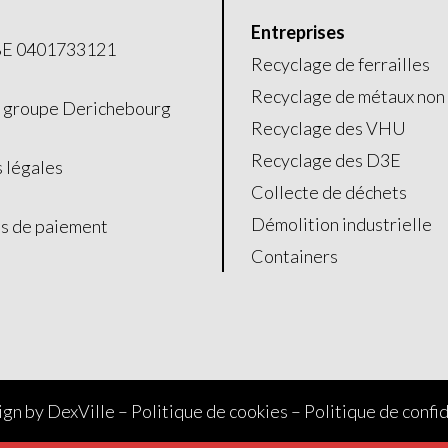
Entreprises
 BE 0401733121
Recyclage de ferrailles
Recyclage de métaux non 
e
groupe Derichebourg
Recyclage des VHU
Recyclage des D3E
 légales
Collecte de déchets
Démolition industrielle
 de paiement
Containers
gn by
DexVille
–
Politique de cookies
–
Politique de confid