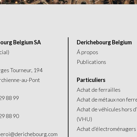
ourg Belgium SA
Derichebourg Belgium
cial)
Á propos
Publications
ges Tourneur, 194
chienne-au-Pont
Particuliers
Achat de ferrailles
29 88 99
Achat de métaux non ferr
Achat de véhicules hors d
29 88 90
(VHU)
Achat d’électroménagers
leroi@derichebourg.com