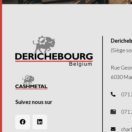
Dericheb
(Siège so
Rue Geor
6030 Mar
071 
Suivez nous sur
071 
char