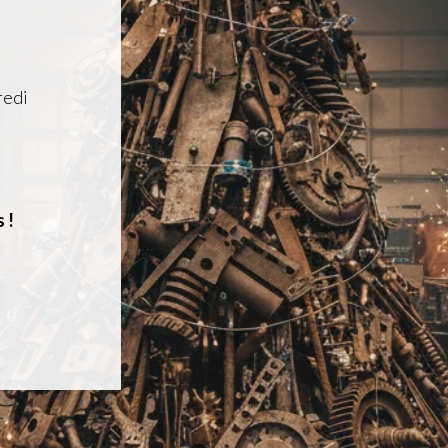
redi
 !