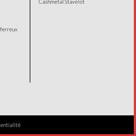
Cashmetal Stavelot
ferreux
entialité