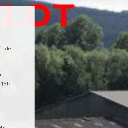
in de
à
 16 h
 45