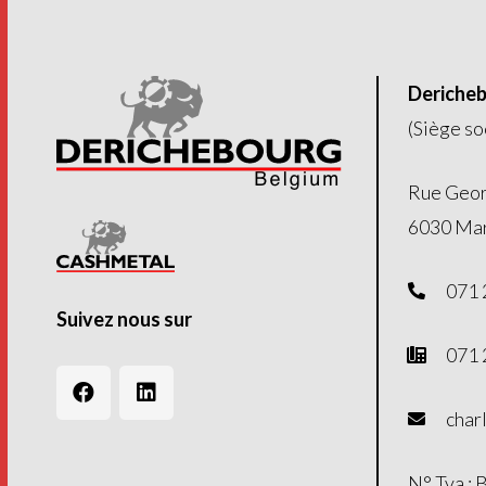
Dericheb
(Siège so
Rue Geor
6030 Mar
071 
Suivez nous sur
071 
char
N° Tva :