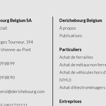
ourg Belgium SA
Derichebourg Belgium
cial)
Á propos
Publications
ges Tourneur, 194
chienne-au-Pont
Particuliers
Achat de ferrailles
29 88 99
Achat de métaux non ferr
Achat de véhicules hors d
29 88 90
(VHU)
Achat d’électroménagers
leroi@derichebourg.com
Entreprises
 BE 0401733121