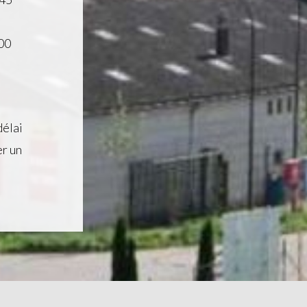
 00
délai
er un